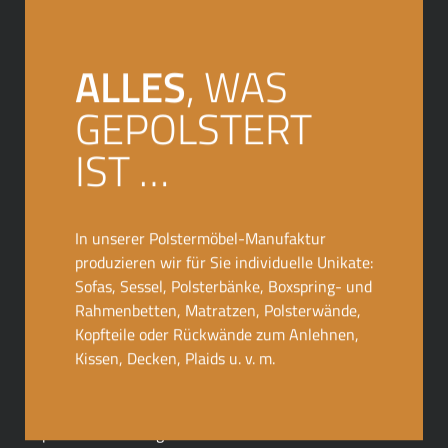
ALLES
, WAS
GEPOLSTERT
IST …
ERWECKEN SIE
In unserer Polstermöbel-Manufaktur
produzieren wir für Sie individuelle Unikate:
MÖBELTRÄUME
ZUM
Sofas, Sessel, Polsterbänke, Boxspring- und
LEBEN
Rahmenbetten, Matratzen, Polsterwände,
Kopfteile oder Rückwände zum Anlehnen,
Kissen, Decken, Plaids u. v. m.
Als Hersteller für exklusive Polstermöbel produziert
Sophisticated Living Polstermöbel nach Maß – individuell